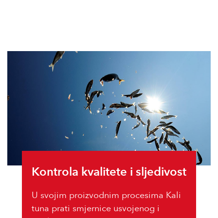
Kontrola kvalitete i sljedivost
U svojim proizvodnim procesima Kali
tuna prati smjernice usvojenog i