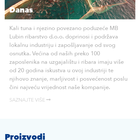
Danas
Kali tuna i njezino povezano poduzeće MB
Lubin ribarstvo d.o.o. doprinosi i podržava
lokalnu industriju i zapošljavanje od svog
osnutka. Većina od naših preko 100
zaposlenika na uzgajalištu i ribara imaju više
od 20 godina iskustva u ovoj industriji te
njihovo znanje, marljivost i posvećenost poslu
čini najveću vrijednost naše kompanije.
SAZNAJTE VIŠE
Proizvodi