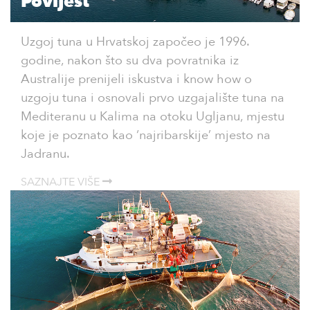
Povijest
Uzgoj tuna u Hrvatskoj započeo je 1996.
godine, nakon što su dva povratnika iz
Australije prenijeli iskustva i know how o
uzgoju tuna i osnovali prvo uzgajalište tuna na
Mediteranu u Kalima na otoku Ugljanu, mjestu
koje je poznato kao ‘najribarskije’ mjesto na
Jadranu.
SAZNAJTE VIŠE