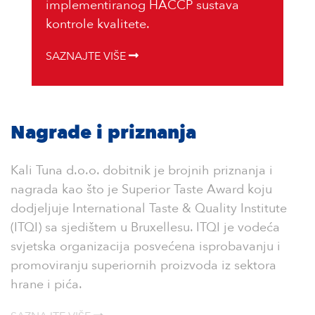
implementiranog HACCP sustava
kontrole kvalitete.
SAZNAJTE VIŠE
Nagrade i priznanja
Kali Tuna d.o.o. dobitnik je brojnih priznanja i
nagrada kao što je Superior Taste Award koju
dodjeljuje International Taste & Quality Institute
(ITQI) sa sjedištem u Bruxellesu. ITQI je vodeća
svjetska organizacija posvećena isprobavanju i
promoviranju superiornih proizvoda iz sektora
hrane i pića.