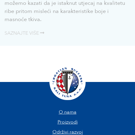
možemo kazati da je istaknut utjecaj na kvalitetu
ribe pritom misleći na karakteristike boje i
masnoće tkiva.
SAZNAJTE VIŠE
O nama
Proizvodi
Održivi razvoj