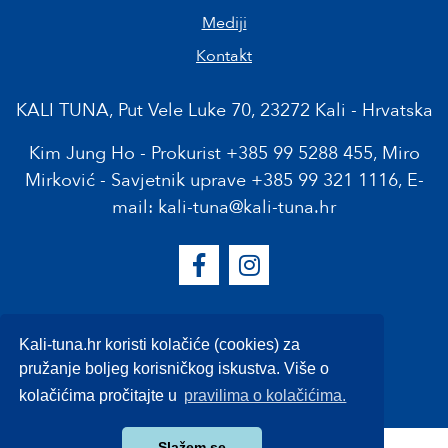
Mediji
Kontakt
KALI TUNA, Put Vele Luke 70, 23272 Kali - Hrvatska
Kim Jung Ho - Prokurist
+385 99 5288 455
, Miro
Mirković - Savjetnik uprave
+385 99 321 1116
, E-
mail:
kali-tuna@kali-tuna.hr
Pravila o kolačićima
Kali-tuna.hr koristi kolačiće (cookies) za
Politika privatnosti
pružanje boljeg korisničkog iskustva. Više o
Web by SPRING MEDIA
kolačićima pročitajte u
pravilima o kolačićima.
Slažem se