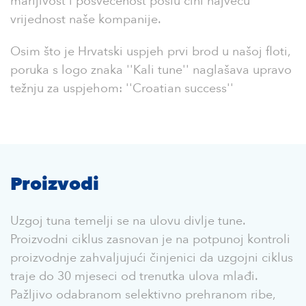
marljivost i posvećenost poslu čini najveću
vrijednost naše kompanije.
Osim što je Hrvatski uspjeh prvi brod u našoj floti,
poruka s logo znaka ''Kali tune'' naglašava upravo
težnju za uspjehom: ''Croatian success''
Proizvodi
Uzgoj tuna temelji se na ulovu divlje tune.
Proizvodni ciklus zasnovan je na potpunoj kontroli
proizvodnje zahvaljujući činjenici da uzgojni ciklus
traje do 30 mjeseci od trenutka ulova mlađi.
Pažljivo odabranom selektivno prehranom ribe,